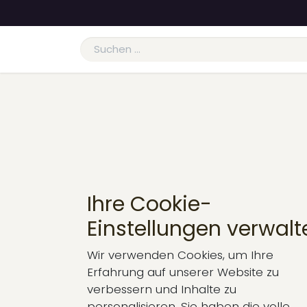
Zum Inhalt springen
Home
Neuigkeiten
Sortiment
Über uns
Ihre Cookie-
Einstellungen verwalt
Wir verwenden Cookies, um Ihre
Erfahrung auf unserer Website zu
verbessern und Inhalte zu
personalisieren. Sie haben die volle