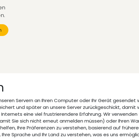
en
en.
n
Zeltinger Straße 9-11 • 50969Köln • Deutschland
n
+4922157003545
info@hochprozent.com
 unseren Servern an Ihren Computer oder Ihr Gerät gesendet 
eichert und später an unsere Server zurückgeschickt, damit 
ternets eine viel frustrierendere Erfahrung. Wir verwenden 
(damit Sie sich nicht erneut anmelden müssen) oder Ihren Wa
lfen, Ihre Präferenzen zu verstehen, basierend auf früheren
 Ihre Sprache und Ihr Land zu verstehen, was es uns ermöglic