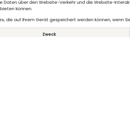
 Daten über den Website-Verkehr und die Website-Interakti
bieten können.
kies, die auf Ihrem Gerät gespeichert werden können, wenn 
Unterstützt d
Zweck
uthentifizieren, Benutzerdaten schützen und es der Website
die von den Benutzern erwarteten Dienste bereitzustellen, wie
e Pflege des Inhalts ihres Warenkorbs oder das Zulassen von
Dateiuploads.
te wird nicht richtig funktionieren, wenn Sie diese Cookies
ablehnen oder verwerfen.
ie sich Informationen über das bevorzugte Aussehen oder
der Website, wie z. B. Ihre bevorzugte Sprache oder Region.
 kann beeinträchtigt werden, wenn Sie diese Cookies ablehnen,
aber die Website funktioniert weiterhin.