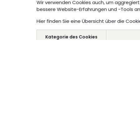
Wir verwenden Cookies auch, um aggregierte
bessere Website-Erfahrungen und -Tools an
Cookie-Richtlinie
Hier finden Sie eine Übersicht über die Coo
Copyright © HP HochProzent GmbH
Kategorie des Cookies
Sitzung & Sicherheit
Benutzer a
(essenziell)
ermöglichen, 
z. B. di
Die Websi
Präferenzen
Merken S
(essenziell)
Verhalten 
Ihr Erlebnis