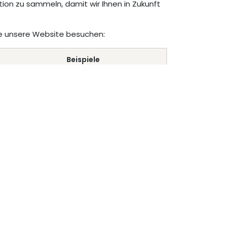
on zu sammeln, damit wir Ihnen in Zukunft
Sie unsere Website besuchen:
urch
Odoo
- Die #1
Open-Source-E-Commerce
Beispiele
session_id (Odoo)
frontend_lang (Odoo)